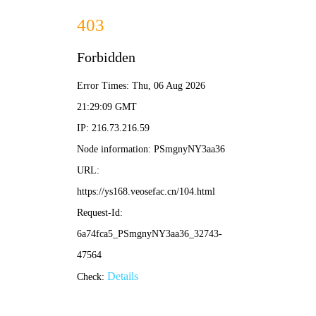
黑猫影院
🐾 暗夜电影
📺 灵眸剧集
🎵 夜行综艺
🐈‍⬛ 黑猫动漫
🌙
🐈‍⬛ 黑猫影院 · 在线影视 🐈‍⬛ / 首页 / 子夜热播
‹
›